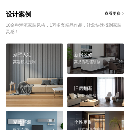
设计案例
查看更多 >
10余种潮流家装风格，1万多套精品作品，让您快速找到家装
灵感！
别墅大宅
新房装修
高端私人定制
高品质毛坯装修
旧房翻新
旧房焕新升级改造
精致整装
个性定制
拎包入住
一站式解决方案