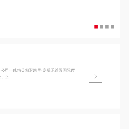
分公司一线精英相聚凯里·嘉瑞禾维景国际度
发，全