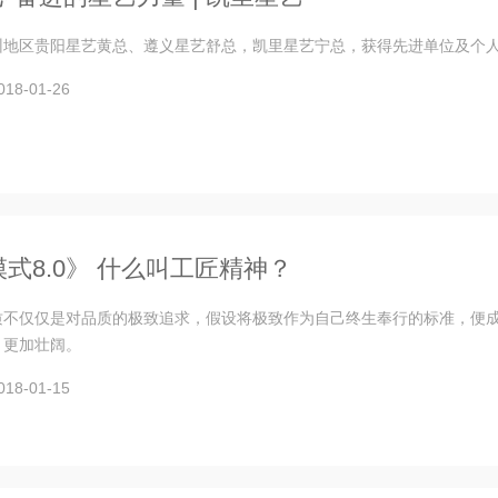
州地区贵阳星艺黄总、遵义星艺舒总，凯里星艺宁总，获得先进单位及个
8-01-26
式8.0》 什么叫工匠精神？
质不仅仅是对品质的极致追求，假设将极致作为自己终生奉行的标准，便
，更加壮阔。
8-01-15