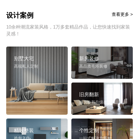
设计案例
查看更多 >
10余种潮流家装风格，1万多套精品作品，让您快速找到家装
灵感！
别墅大宅
新房装修
高端私人定制
高品质毛坯装修
旧房翻新
旧房焕新升级改造
精致整装
个性定制
拎包入住
一站式解决方案