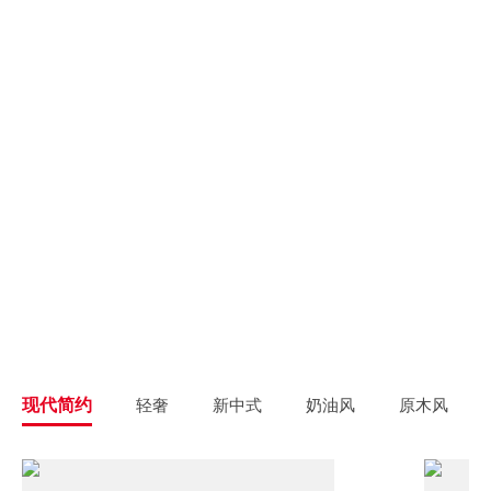
别墅大宅
新房装修
高端私人定制
高品质毛坯装修
旧房翻新
旧房焕新升级改造
精致整装
个性定制
拎包入住
一站式解决方案
现代简约
轻奢
新中式
奶油风
原木风