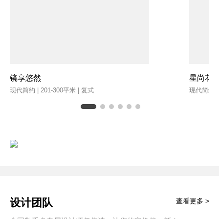
镜享悠然
星尚花
现代简约 | 201-300平米 | 复式
现代简约 | 
设计团队
查看更多 >